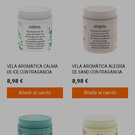
VELA AROMÁTICA CALMA
VELA AROMÁTICA ALEGRÍA
DE ICE CON FRAGANCIA
DE SAND CON FRAGANCIA
RELAJANTE Y MECHA DE
ENERGIZANTE Y MECHA DE
8,98 €
8,98 €
MADERA
MADERA
Añadir al carrito
Añadir al carrito