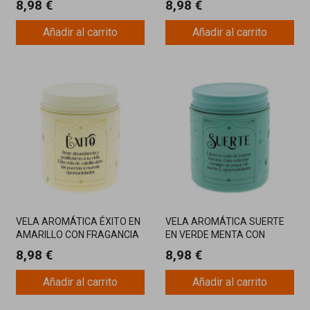
8,98 €
8,98 €
TRANQUILIZANTE
ROJOS
Añadir al carrito
Añadir al carrito
VELA AROMÁTICA ÉXITO EN
VELA AROMÁTICA SUERTE
AMARILLO CON FRAGANCIA
EN VERDE MENTA CON
DE VAINILLA PARA ATRAER
FRAGANCIA QUE ATRAER LA
8,98 €
8,98 €
ABUNDANCIA
BUENA FORTUNA
Añadir al carrito
Añadir al carrito