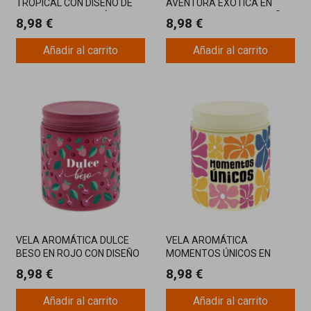
TROPICAL CON DISEÑO DE
AVENTURA EXÓTICA EN
COCO Y AROMA EXÓTICO
AZUL OSCURO CON DISEÑO
8,98 €
8,98 €
TROPICAL Y AROMA FRUTAL
Añadir al carrito
Añadir al carrito
VELA AROMÁTICA DULCE
VELA AROMÁTICA
BESO EN ROJO CON DISEÑO
MOMENTOS ÚNICOS EN
DE FRUTAS Y AROMA
AMARILLO CON FLORES
8,98 €
8,98 €
AFECTUOSO
COLORIDAS Y AROMA
POSITIVO
Añadir al carrito
Añadir al carrito