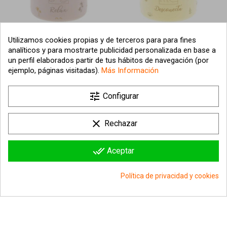
Utilizamos cookies propias y de terceros para para fines
VELA AROMÁTICA RELAX
VELA AROMÁTICA
analíticos y para mostrarte publicidad personalizada en base a
BEIGE CON DISEÑO DE OLAS
DESCONECTA AMARILLA
un perfil elaborados partir de tus hábitos de navegación (por
Y CACTUS
CON DISEÑO NATURAL
8,98 €
8,98 €
ejemplo, páginas visitadas).
Más Información
Añadir al carrito
Añadir al carrito
tune
Configurar
clear
Rechazar
done_all
Aceptar
Política de privacidad y cookies
group_work
Consentimiento de cookies
VELA AROMÁTICA SUEÑA
VELA AROMÁTICA MISTERIO