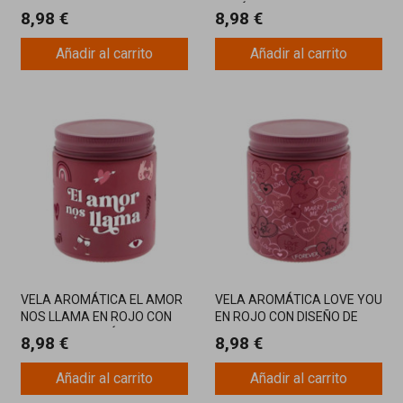
Y AROMA SUAVE
BOTÁNICO Y AROMA
8,98 €
8,98 €
NATURAL
Añadir al carrito
Añadir al carrito
VELA AROMÁTICA EL AMOR
VELA AROMÁTICA LOVE YOU
NOS LLAMA EN ROJO CON
EN ROJO CON DISEÑO DE
MENSAJE ROMÁNTICO Y
CORAZONES Y MENSAJES
8,98 €
8,98 €
AROMA ENVOLVENTE
DE AMOR
Añadir al carrito
Añadir al carrito