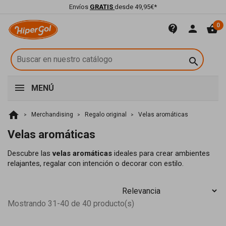
Envíos
GRATIS
desde 49,95€*
0
contact_support
person
shopping_basket

MENÚ
home
Merchandising
Regalo original
Velas aromáticas
Velas aromáticas
Descubre
las
velas
aromáticas
ideales
para
crear
ambientes
relajantes,
regalar
con
intención
o
decorar
con
estilo.
Mostrando 31-40 de 40 producto(s)