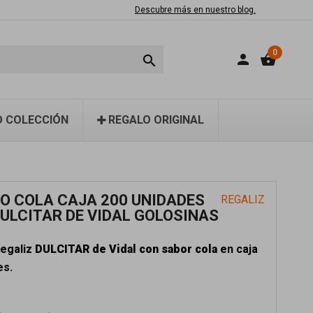
Descubre más en nuestro blog.
0
person
shopping_basket

 COLECCIÓN
REGALO ORIGINAL
O COLA CAJA 200 UNIDADES
REGALIZ
DULCITAR DE VIDAL GOLOSINAS
regaliz
DULCITAR de Vidal con sabor cola
en caja
es.