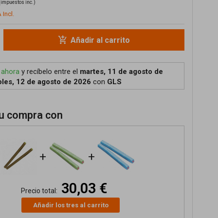
(impuestos inc.)
 Incl.
add_shopping_cart
Añadir al carrito
 ahora
y recíbelo
entre el
martes, 11 de agosto de
les, 12 de agosto de 2026
con
GLS
u compra con
+
+
30,03 €
Precio total:
Añadir los tres al carrito