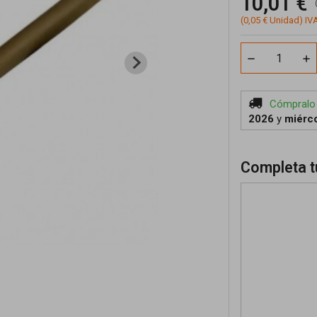
10,01 €
(0,05 € Unidad) IVA
Cómpralo
2026
y
miérco
Completa t