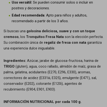
Uso versátil
: Se pueden consumir solos o incluir en
postres y decoraciones.
Edad recomendada
: Apto para niños y adultos,
recomendado a partir de los 3 años.
Si buscas una
golosina deliciosa, suave y con un toque
cremoso
, los
Tronquitos Fresa Nata
son la elección perfecta.
Su combinación única de
regaliz de fresa con nata
garantiza
una experiencia dulce inigualable.
Ingredientes:
Azúcar, jarabe de glucosa-fructosa, harina de
TRIGO
(gluten), agua, coco rallado, almidón de maíz, grasa de
palma, gelatina, acidulantes (E270, E296, E330), aromas,
correctores de acidez (E331iii, E325), emulgente (E471), sal,
conservador (E202), colorante (E120i), agentes de
recubrimiento (E904, E901, E903).
INFORMACIÓN NUTRICIONAL por cada 100 g.