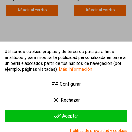
Añadir al carrito
Añadir al carrito
Utilizamos cookies propias y de terceros para para fines
analíticos y para mostrarte publicidad personalizada en base a
un perfil elaborados partir de tus hábitos de navegación (por
ejemplo, páginas visitadas).
Más Información

tune
Nuestra empresa
Configurar

Su cuenta
clear
Rechazar

Información sobre la tienda
done_all
Aceptar
© 2026 - hipergol.com - Todos los derechos reservados
Política de privacidad y cookies