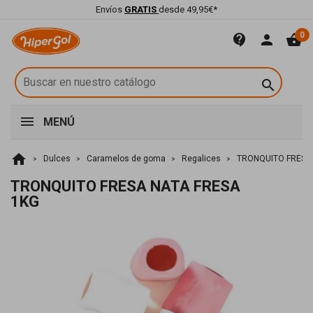
Envíos
GRATIS
desde 49,95€*
0
contact_support
person
shopping_basket

MENÚ
home
Dulces
Caramelos de goma
Regalices
TRONQUITO FRESA 
TRONQUITO FRESA NATA FRESA
1KG