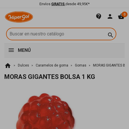
Envíos
GRATIS
desde 49,95€*
0
contact_support
person
shopping_basket

MENÚ
home
Dulces
Caramelos de goma
Gomas
MORAS GIGANTES BOL
MORAS GIGANTES BOLSA 1 KG