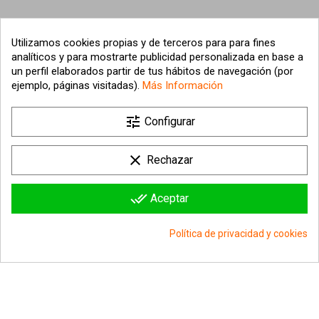
Utilizamos cookies propias y de terceros para para fines
analíticos y para mostrarte publicidad personalizada en base a
un perfil elaborados partir de tus hábitos de navegación (por
ejemplo, páginas visitadas).
Más Información

tune
Nuestra empresa
Configurar

Su cuenta
clear
Rechazar

Información sobre la tienda
done_all
Aceptar
© 2026 - hipergol.com - Todos los derechos reservados
Política de privacidad y cookies
group_work
Consentimiento de cookies