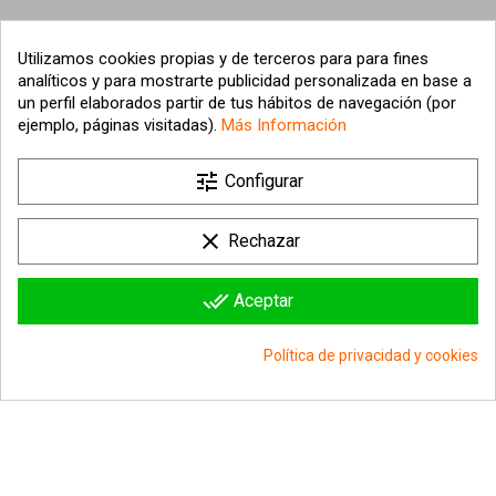
Utilizamos cookies propias y de terceros para para fines
analíticos y para mostrarte publicidad personalizada en base a
un perfil elaborados partir de tus hábitos de navegación (por
ejemplo, páginas visitadas).
Más Información

tune
Nuestra empresa
Configurar

Su cuenta
clear
Rechazar

Información sobre la tienda
done_all
Aceptar
© 2026 - hipergol.com - Todos los derechos reservados
Política de privacidad y cookies
group_work
Consentimiento de cookies