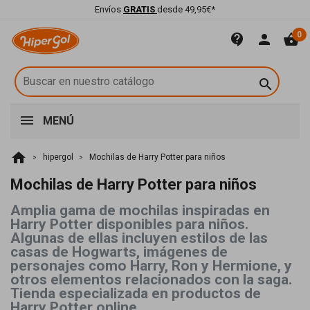
Envíos
GRATIS
desde 49,95€*
0
contact_support
person
shopping_basket

MENÚ
home
hipergol
Mochilas de Harry Potter para niños
Mochilas de Harry Potter para niños
Amplia gama de mochilas inspiradas en
Harry Potter disponibles para niños.
Algunas de ellas incluyen estilos de las
casas de Hogwarts, imágenes de
personajes como Harry, Ron y Hermione, y
otros elementos relacionados con la saga.
Tienda especializada en productos de
Harry Potter online.